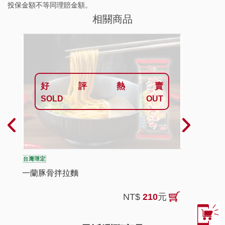
投保金額不等同理賠金額。
相關商品
好評熱賣
SOLD OUT
一蘭豚骨拌拉麵
拌你良宵
NT$
210
元