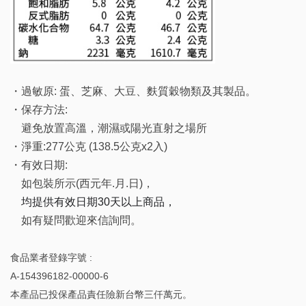
・過敏原:
蛋、芝麻、大豆、麩質穀物類及其製品。
・保存方法:
避免放置高溫，潮濕或陽光直射之場所
・淨重:
277公克 (138.5公克x2入)
・有效日期:
如包裝所示(西元年.月.日)，
均提供有效日期30天以上商品，
如有疑問歡迎來信詢問。
食品業者登錄字號 :
A-154396182-00000-6
本產品已投保產品責任險新台幣三仟萬元。