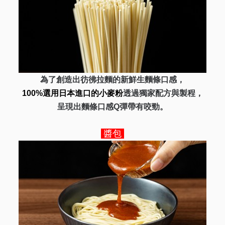
為了
創造出彷彿拉麵的新鮮生麵條口感，
100%
選用日本進口的小麥粉
透過獨家配方與製程，
呈現出麵條口感
Q
彈帶有咬勁。
醬包