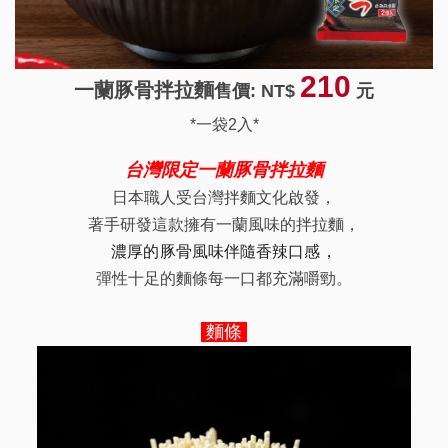
210
一蘭豚骨拌拉麵
售價: NT$
元
*一袋2入*
台灣限定一蘭豚骨拌拉麵
日本職人受台灣拌麵文化啟發，
著手研發這款擁有一蘭風味的拌拉麵，
濃厚的豚骨風味伴隨香辣口感，
彈性十足的麵條每一口都充滿嚼勁。
麵條