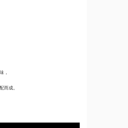
味，
配而成。