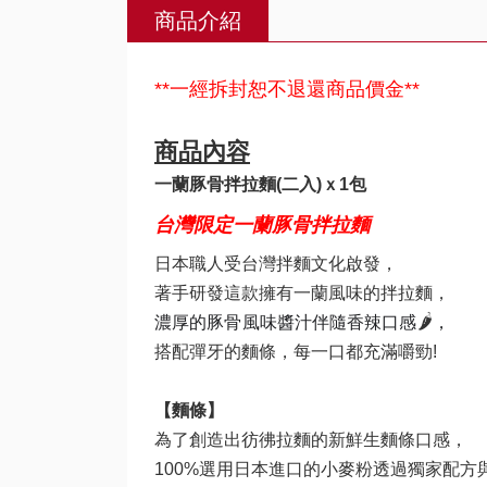
商品介紹
**一經拆封恕不退還商品價金**
商品內容
一蘭豚骨拌拉麵(二入)
ｘ1包
台灣限定一蘭豚骨拌拉麵
日本職人受台灣拌麵文化啟發，
著手研發這款擁有一蘭風味的拌拉麵，
🌶️
濃厚的豚骨風味醬汁伴隨香辣口感
，
搭配彈牙的麵條，每一口都充滿嚼勁!
【麵條】
為了創造出彷彿拉麵的新鮮生麵條口感，
100%選用日本進口的小麥粉透過獨家配方