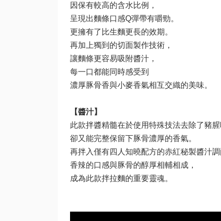
因保有較高的含水比例，
呈現出麵條口感Q彈帶有嚼勁。
更擁有了比生麵更長的效期。
再加上獨到的切面製作技術，
讓麵條更容易吸附醬汁，
每一口都能同時感受到
濃厚豚骨香與小麥香氣相互交織的美味。
【醬汁】
此款拌醬精髓在於使用特殊技法去除了豬腥
卻又能完整保留下豚骨濃厚的香氣。
再拌入僅有四人知曉配方的赤紅秘製醬汁調
香辣的口感與豚骨的醇厚相輔相成，
成為此款拌拉麵的重要靈魂。