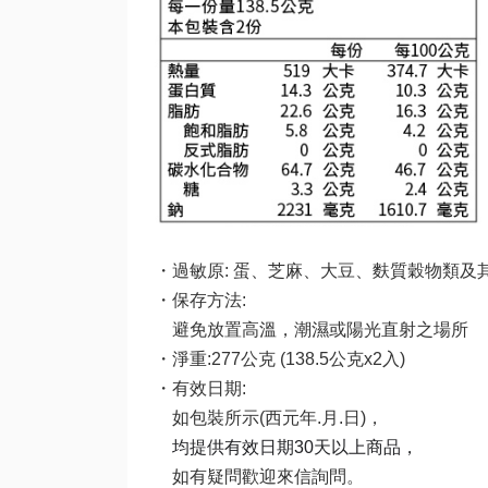
・過敏原:
蛋、芝麻、大豆、麩質穀物類及
・保存方法:
避免放置高溫，潮濕或陽光直射之場所
・淨重:
277公克 (138.5公克x2入)
・有效日期:
如包裝所示(西元年.月.日)，
均提供有效日期30天以上商品，
如有疑問歡迎來信詢問。