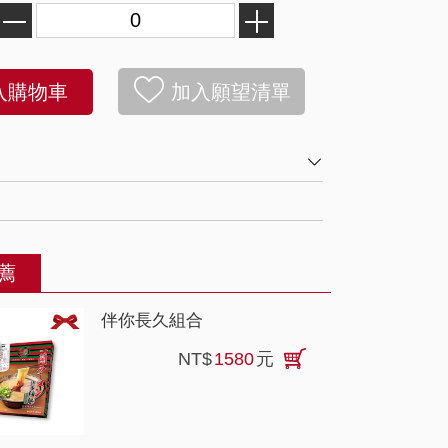
好評熱賣
入購物車
加入願望清單
SOLD OUT
薦
伴你長久組合
NT$
1580
元