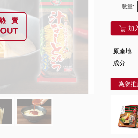
數量:
熱賣
加
 OUT
原產地
成分
為您推
Next