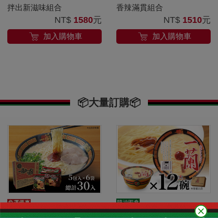
拌出新滋味組合
香辣滿貫組合
NT$
1580
元
NT$
1510
元
加入購物車
加入購物車
📦大量訂購📦
一蘭 豚骨拉麵12碗
一蘭拉麵-捲麵6袋組