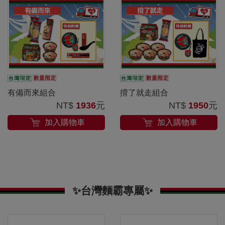
有備而來組合
揹了就走組合
NT$
1936
元
NT$
1950
元
加入購物車
加入購物車
✨台灣麵霸專屬✨