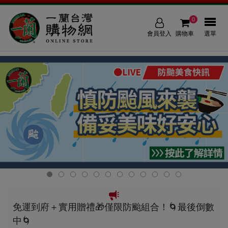
0
會員登入
購物車
選單
免運到府＋實用贈禮🎁僅限防颱組合！🌀最後倒數
中🌀