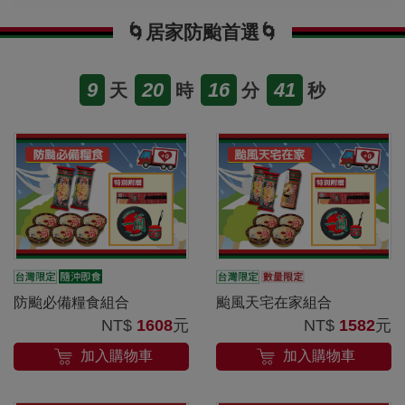
🌀居家防颱首選🌀
9
20
16
40
天
時
分
秒
防颱必備糧食組合
颱風天宅在家組合
NT$
1608
元
NT$
1582
元
加入購物車
加入購物車