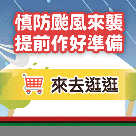
NT$
4500
元
NT$
2376
元
加入購物車
加入購物車
一蘭豚骨拌拉麵-20袋組
【一拉就走】細麵24盒組
NT$
4200
元
NT$
18960
元
加入購物車
加入購物車