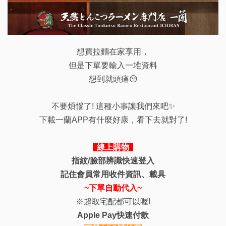
想買拉麵在家享用，
但是下單要輸入一堆資料
想到就頭痛😒
不要煩惱了! 這種小事讓我們來吧✨
下載一蘭APP有什麼好康，看下去就對了!
線上購物
指紋/臉部辨識快速登入
記住會員常用收件資訊、載具
~下單自動代入~
※超取宅配都可以喔!
Apple Pay快速付款