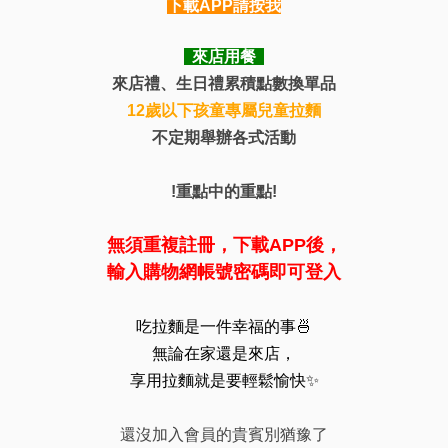
下載
APP請按我
來店用餐
來店禮、生日禮累積點數換單品
12歲以下孩童專屬兒童拉麵
不定期舉辦各式活動
!重點中的重點!
無須重複註冊，下載APP後，
輸入購物網帳號密碼即可登入
吃拉麵是一件幸福的事🍜
無論在家還是來店，
享用拉麵就是要輕鬆愉快✨
還沒加入會員的貴賓別猶豫了