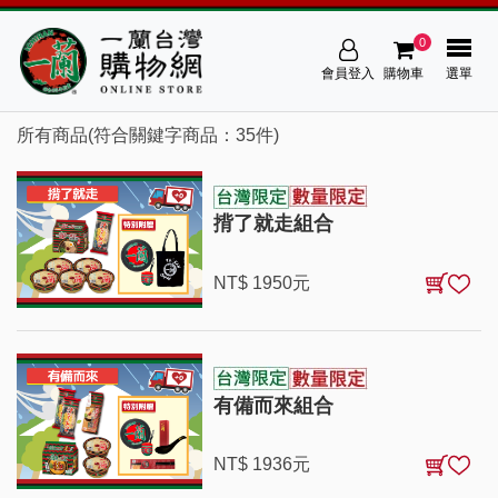
0
會員登入
購物車
選單
所有商品(符合關鍵字商品：35件)
揹了就走組合
NT$
1950
元
有備而來組合
NT$
1936
元