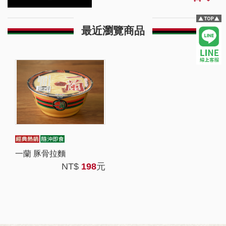
最近瀏覽商品
一蘭 豚骨拉麵
NT$
198
元