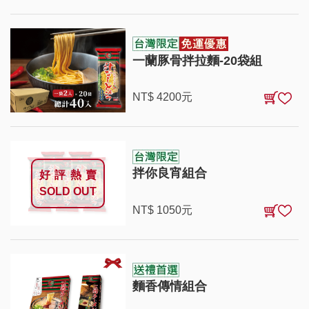
一蘭豚骨拌拉麵-20袋組
NT$
4200
元
拌你良宵組合
好評熱賣
SOLD OUT
NT$
1050
元
麵香傳情組合