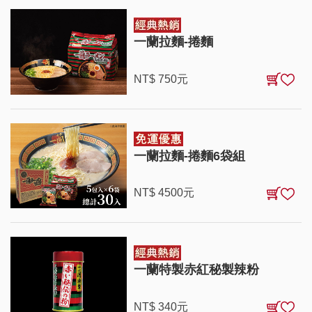
一蘭拉麵-捲麵
NT$
750
元
一蘭拉麵-捲麵6袋組
NT$
4500
元
一蘭特製赤紅秘製辣粉
NT$
340
元