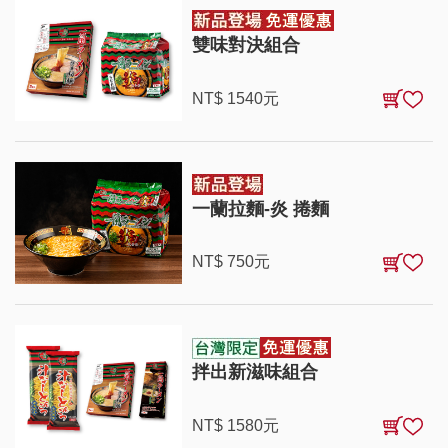
雙味對決組合
NT$
1540
元
一蘭拉麵-炎 捲麵
NT$
750
元
拌出新滋味組合
NT$
1580
元