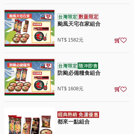
颱風天宅在家組合
NT$
1582
元
防颱必備糧食組合
NT$
1608
元
都來一點組合