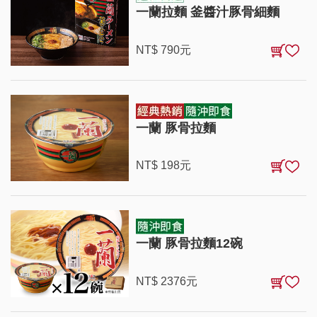
一蘭拉麵 釜醬汁豚骨細麵
NT$
790
元
一蘭 豚骨拉麵
NT$
198
元
一蘭 豚骨拉麵12碗
NT$
2376
元