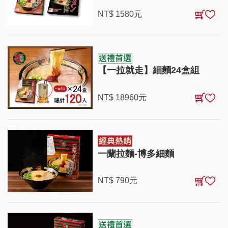
NT$
1580
元
【一拉就走】細麵24盒組
NT$
18960
元
一蘭拉麵-博多細麵
NT$
790
元