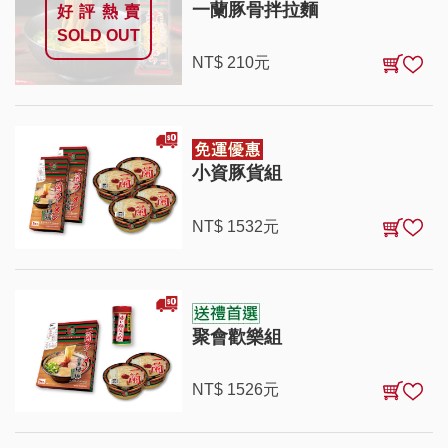
一蘭豚骨拌拉麵
好評熱賣
SOLD OUT
NT$
210
元
小資豚貨組
NT$
1532
元
聚會歡樂組
NT$
1526
元