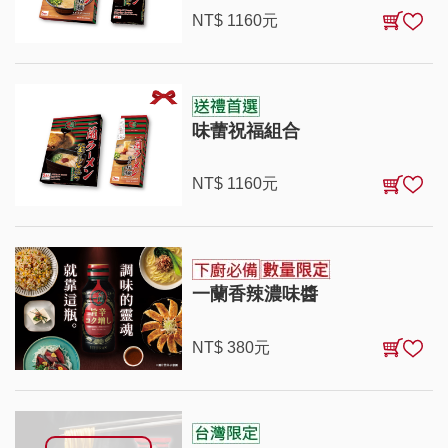
NT$
1160
元
味蕾祝福組合
NT$
1160
元
一蘭香辣濃味醬
NT$
380
元