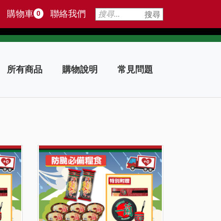
購物車
聯絡我們
0
搜尋
所有商品
購物說明
常見問題