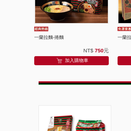
一蘭拉麵-捲麵
一蘭拉
NT$
750
元
加入購物車