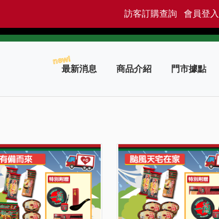
訪客訂購查詢
會員登入
new!
最新消息
商品介紹
門市據點