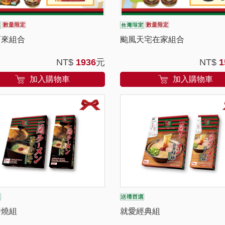
而來組合
颱風天宅在家組合
NT$
1936
元
NT$
1
加入購物車
加入購物車
醬燒組
就愛經典組