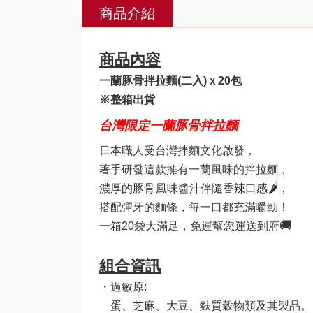
商品介紹
商品內容
一蘭豚骨拌拉麵(二入)
ｘ20包
※整箱出貨
台灣限定一蘭豚骨拌拉麵
日本職人受台灣拌麵文化啟發，
著手研發這款擁有一蘭風味的拌拉麵，
🌶️
濃厚的豚骨風味醬汁伴隨香辣口感
，
搭配彈牙的麵條，每一口都充滿嚼勁！
🚚
一箱20袋大滿足，免運幫您運送到府
組合資訊
・過敏原:
蛋、芝麻、大豆、麩質穀物類及其製品。