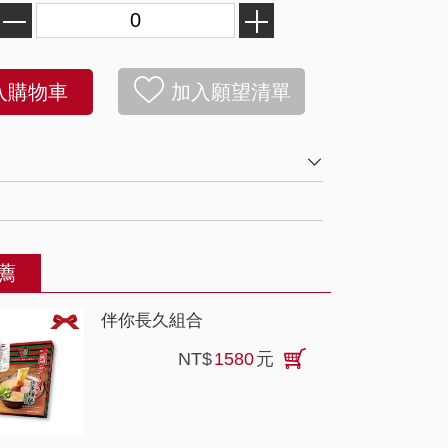
好評熱賣
入購物車
加入願望清單
SOLD OUT
薦
伴你長久組合
NT$
1580
元