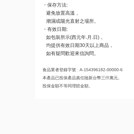
・保存方法:
避免放置高溫，
潮濕或陽光直射之場所。
・有效日期:
如包裝所示(西元年.月.日)，
均提供有效日期30天以上商品，
如有疑問歡迎來信詢問。
食品業者登錄字號 : A-154396182-00000-6
本產品已投保產品責任險新台幣三仟萬元。
投保金額不等同理賠金額。