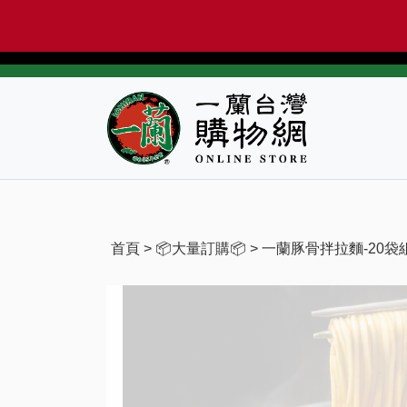
首頁
>
📦大量訂購📦
> 一蘭豚骨拌拉麵-20袋