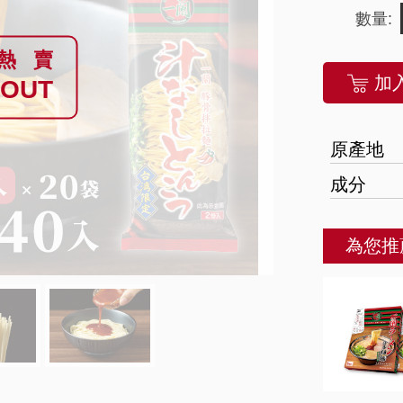
數量:
熱賣
加
 OUT
原產地
成分
為您推
Next